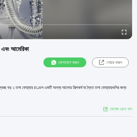
রোপ এবং আমেরিকা
যোগাযোগ করুন
শেয়ার করুন
 স্বচ্ছ বড় ২ তলা ফোয়্যার চণ্ডেল একটি অনন্য আলোর শিল্পকর্ম যা দ্বৈত তলা ফোয়্যারগুলির জন্য
মেসেজ রেখে যান