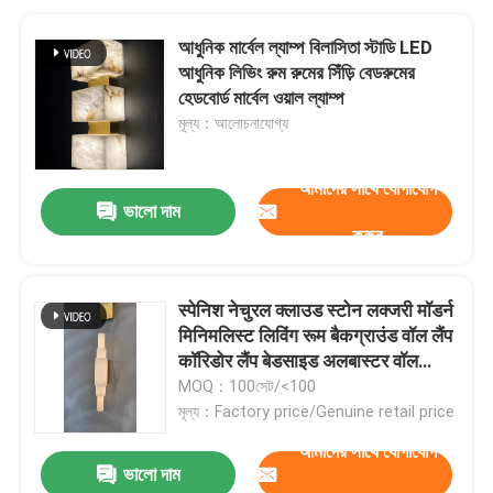
আধুনিক মার্বেল ল্যাম্প বিলাসিতা স্টাডি LED
আধুনিক লিভিং রুম রুমের সিঁড়ি বেডরুমের
হেডবোর্ড মার্বেল ওয়াল ল্যাম্প
মূল্য：আলোচনাযোগ্য
আমাদের সাথে যোগাযোগ
ভালো দাম
করুন
स्पेनिश नेचुरल क्लाउड स्टोन लक्जरी मॉडर्न
मिनिमलिस्ट लिविंग रूम बैकग्राउंड वॉल लैंप
कॉरिडोर लैंप बेडसाइड अलबास्टर वॉल
लाइट
MOQ：100সেট/<100
মূল্য：Factory price/Genuine retail price
আমাদের সাথে যোগাযোগ
ভালো দাম