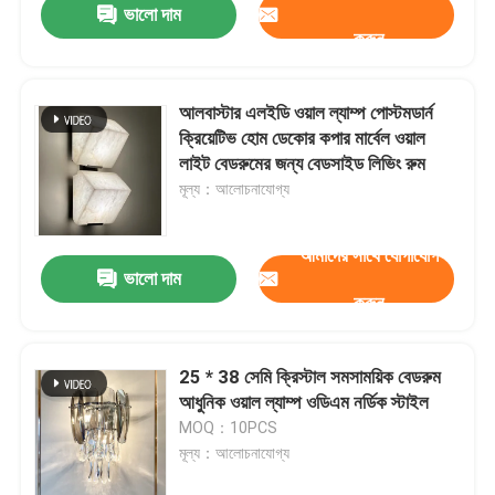
ভালো দাম
করুন
আলবাস্টার এলইডি ওয়াল ল্যাম্প পোস্টমডার্ন
ক্রিয়েটিভ হোম ডেকোর কপার মার্বেল ওয়াল
লাইট বেডরুমের জন্য বেডসাইড লিভিং রুম
মূল্য：আলোচনাযোগ্য
আমাদের সাথে যোগাযোগ
ভালো দাম
করুন
25 * 38 সেমি ক্রিস্টাল সমসাময়িক বেডরুম
আধুনিক ওয়াল ল্যাম্প ওডিএম নর্ডিক স্টাইল
MOQ：10PCS
মূল্য：আলোচনাযোগ্য