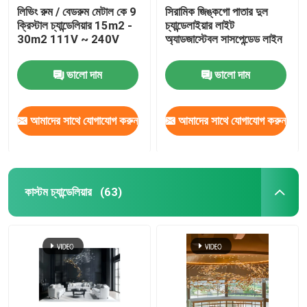
লিভিং রুম / বেডরুম মেটাল কে 9
সিরামিক জিঙ্কগো পাতার দুল
ক্রিস্টাল চ্যান্ডেলিয়ার 15m2 -
চ্যান্ডেলাইয়ার লাইট
এলইডি বাথরুম মিরর লাইট
30m2 111V ~ 240V
অ্যাডজাস্টেবল সাসপেন্ডেড লাইন
ভালো দাম
ভালো দাম
আমাদের সাথে যোগাযোগ করুন
আমাদের সাথে যোগাযোগ করুন
কাস্টম চ্যান্ডেলিয়ার
(63)