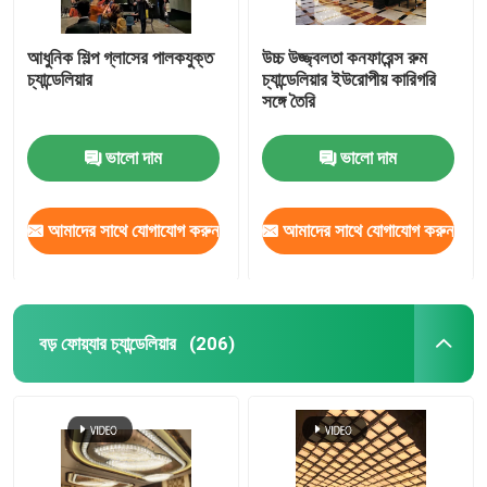
আধুনিক শিল্প গ্লাসের পালকযুক্ত
উচ্চ উজ্জ্বলতা কনফারেন্স রুম
চ্যান্ডেলিয়ার
চ্যান্ডেলিয়ার ইউরোপীয় কারিগরি
সঙ্গে তৈরি
ভালো দাম
ভালো দাম
আমাদের সাথে যোগাযোগ করুন
আমাদের সাথে যোগাযোগ করুন
বড় ফোয়্যার চ্যান্ডেলিয়ার
(206)