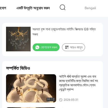
াযোগ
একটি উদ্ধৃতি অনুরোধ করুন
Bengali
সরলতা বৃক্ষ শাখা চ্যান্ডেলাইয়ার লাইটিং ফিক্সচার G9 শক্তি
সঞ্চয়
যোগাযোগ করুন
আরও জানুন
সম্পর্কিত ভিডিও
আইপি 44 আর্দ্রতা সুরক্ষা এবং বাথ
রুমের ভ্যানিটির জন্য নিয়মিত কর্ড সহ
প্রাকৃতিক আলবাস্টার স্টোন গ্লোব
পেন্ডেন্ট ল্যাম্প
দুল চ্যান্ডেলাইয়ার লাইট
00:12
2026-05-31