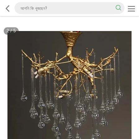
2
/
5