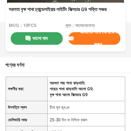
সরলতা বৃক্ষ শাখা চ্যান্ডেলাইয়ার লাইটিং ফিক্সচার G9 শক্তি সঞ্চয়
MOQ：10PCS
মূল্য：আলোচনাযোগ্য
আমাদের সাথে যোগাযোগ
ভালো দাম
করুন
পণ্যের বর্ণনা
সরলতা গাছ শাখা ঝাড়বাতি
,
লক্ষণীয় করা:
গাছের শাখা ঝাড়বাতি আলো G9
,
বৃক্ষ শাখা আলো ফিক্সচার G9
উৎপত্তি স্থল
চীনা মূল ভূখণ্ড
ডেলিভারি সময়
25-30 দিন বা নিশ্চিত করুন