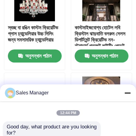
কারখানা পরিদর্শন
স্বচ্ছ বা রঙিন কাস্টম ক্রিয়েটিভ
কাস্টমাইজযোগ্য হোটেল লবি
গ্লাস চ্যান্ডেলিয়ার উচ্চ সিলিং
ক্রিস্টাল ঝাড়বাতি বলরুম সেলস
গুণমান নিয়ন্ত্রণ
জন্য সমসাময়িক চ্যান্ডেলিয়ার
ডিপার্টমেন্ট ক্রিয়েটিভ নন-
স্ট্যান্ডার্ড প্রজেক্ট লাইটিং পেন্ডেন্ট
লাইটস
অনুসন্ধান পাঠান
অনুসন্ধান পাঠান
আমাদের সাথে যোগাযোগ
একটি উদ্ধৃতি অনুরোধ করুন
Sales Manager
দুল চ্যান্ডেলাইয়ার লাইট
কাস্টম চ্যান্ডেলিয়ার
12:44 PM
Good day, what product are you looking 
কাস্টম দুল লাইট
for?
হোয়াইট ম্যাগনোলিয়া ফুল গ্লাস
সৃজনশীল ডিজাইনার হালকা