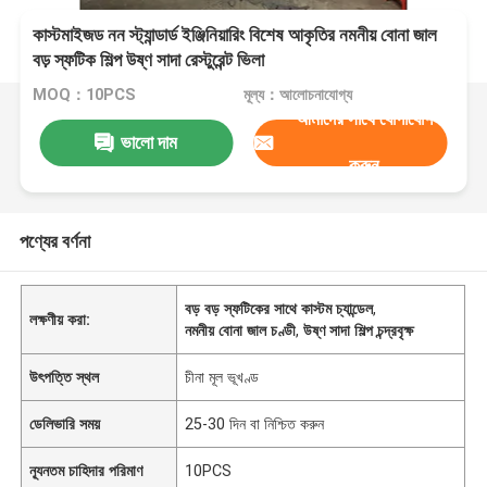
কাস্টমাইজড নন স্ট্যান্ডার্ড ইঞ্জিনিয়ারিং বিশেষ আকৃতির নমনীয় বোনা জাল
বড় স্ফটিক শিল্প উষ্ণ সাদা রেস্টুরেন্ট ভিলা
MOQ：10PCS
মূল্য：আলোচনাযোগ্য
আমাদের সাথে যোগাযোগ
ভালো দাম
করুন
পণ্যের বর্ণনা
বড় বড় স্ফটিকের সাথে কাস্টম চ্যান্ডেল
,
লক্ষণীয় করা:
নমনীয় বোনা জাল চণ্ডী
,
উষ্ণ সাদা শিল্প চন্দ্রবৃক্ষ
উৎপত্তি স্থল
চীনা মূল ভূখণ্ড
ডেলিভারি সময়
25-30 দিন বা নিশ্চিত করুন
ন্যূনতম চাহিদার পরিমাণ
10PCS