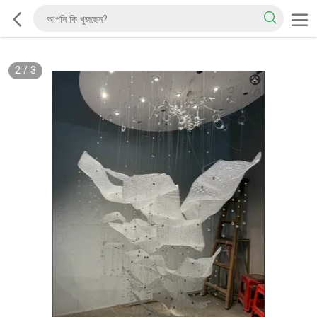
2
/
3