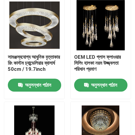
সামঞ্জস্যযোগ্য আধুনিক বৃত্তাকার
OEM LED গ্লাস ফ্লাওয়ার
রিং কাস্টম চ্যান্ডেলিয়ার ব্যাসার্ধ
সিলিং হালকা নরম উজ্জ্বলতা
50cm / 19.7inch
পরিধান প্রমাণ
অনুসন্ধান পাঠান
অনুসন্ধান পাঠান
বাড়ি
পণ্য
আমাদের সম্বন্ধে