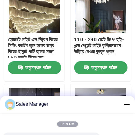
কারখানা পরিদর্শন
গুণমান নিয়ন্ত্রণ
হোয়াইট লাইট এস স্ট্রিপ বিয়ের
110 - 240 ভোল্ট জি 9 হাই-
সিলিং কার্টেন ডান্স হলের জন্য
এন্ড পেন্ডেন্ট লাইট কৃত্রিমভাবে
বিয়ের ইভেন্ট পার্টি হলের সজ্জা
উড়িয়ে দেওয়া বুদবুদ গ্লাস
আমাদের সাথে যোগাযোগ
LED লাইট স্ট্রিপ সহ
অনুসন্ধান পাঠান
অনুসন্ধান পাঠান
একটি উদ্ধৃতি অনুরোধ করুন
দুল চ্যান্ডেলাইয়ার লাইট
Sales Manager
কাস্টম চ্যান্ডেলিয়ার
3:19 PM
কাস্টম দুল লাইট