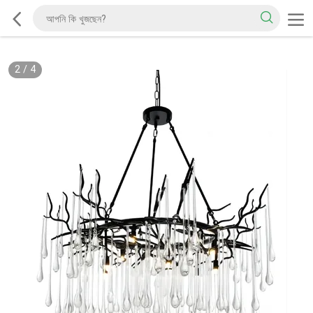
2
/
4