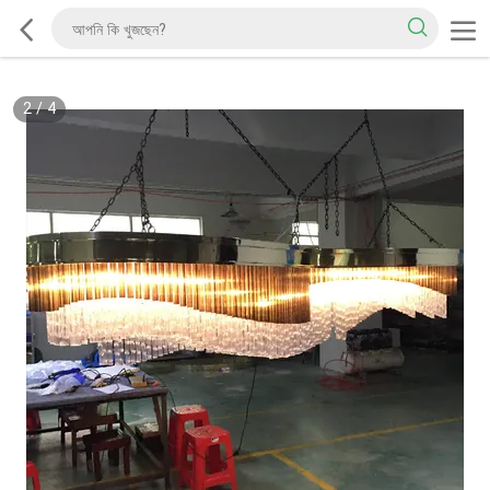
2
/
4