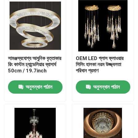
সামঞ্জস্যযোগ্য আধুনিক বৃত্তাকার
OEM LED গ্লাস ফ্লাওয়ার
রিং কাস্টম চ্যান্ডেলিয়ার ব্যাসার্ধ
সিলিং হালকা নরম উজ্জ্বলতা
50cm / 19.7inch
পরিধান প্রমাণ
অনুসন্ধান পাঠান
অনুসন্ধান পাঠান
বাড়ি
পণ্য
আমাদের সম্বন্ধে