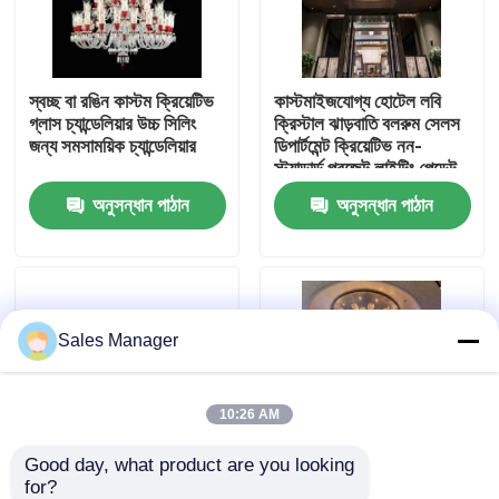
কারখানা পরিদর্শন
স্বচ্ছ বা রঙিন কাস্টম ক্রিয়েটিভ
কাস্টমাইজযোগ্য হোটেল লবি
গ্লাস চ্যান্ডেলিয়ার উচ্চ সিলিং
ক্রিস্টাল ঝাড়বাতি বলরুম সেলস
গুণমান নিয়ন্ত্রণ
জন্য সমসাময়িক চ্যান্ডেলিয়ার
ডিপার্টমেন্ট ক্রিয়েটিভ নন-
স্ট্যান্ডার্ড প্রজেক্ট লাইটিং পেন্ডেন্ট
লাইটস
অনুসন্ধান পাঠান
অনুসন্ধান পাঠান
আমাদের সাথে যোগাযোগ
একটি উদ্ধৃতি অনুরোধ করুন
Sales Manager
দুল চ্যান্ডেলাইয়ার লাইট
কাস্টম চ্যান্ডেলিয়ার
10:26 AM
Good day, what product are you looking 
কাস্টম দুল লাইট
for?
হোয়াইট ম্যাগনোলিয়া ফুল গ্লাস
সৃজনশীল ডিজাইনার হালকা