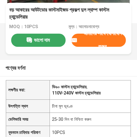
বড় আকারের আউটডোর কাস্টমাইজড প্রকল্প দুল ল্যাম্প কাস্টম
চ্যান্ডেলিয়ার
MOQ：10PCS
মূল্য：আলোচনাযোগ্য
আমাদের সাথে যোগাযোগ
ভালো দাম
করুন
পণ্যের বর্ণনা
ডি৬০ কাস্টম চ্যান্ডেলিয়ার
,
লক্ষণীয় করা:
110V-240V কাস্টম চ্যান্ডেলিয়ার
উৎপত্তি স্থল
চীনা মূল ভূখণ্ড
ডেলিভারি সময়
25-30 দিন বা নিশ্চিত করুন
ন্যূনতম চাহিদার পরিমাণ
10PCS