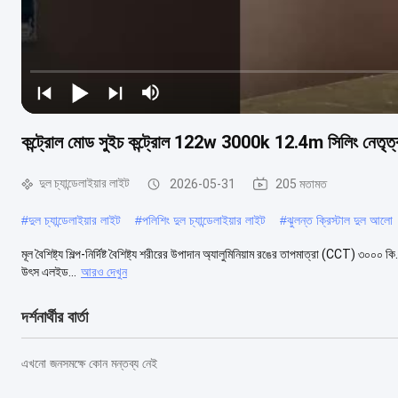
কন্ট্রোল মোড সুইচ কন্ট্রোল 122w 3000k 12.4m সিলিং নেতৃত্বাধী
দুল চ্যান্ডেলাইয়ার লাইট
2026-05-31
205 মতামত
#
দুল চ্যান্ডেলাইয়ার লাইট
#
পলিশিং দুল চ্যান্ডেলাইয়ার লাইট
#
ঝুলন্ত ক্রিস্টাল দুল আলো
মূল বৈশিষ্ট্য শিল্প-নির্দিষ্ট বৈশিষ্ট্য শরীরের উপাদান অ্যালুমিনিয়াম রঙের তাপমাত্রা (CCT) ৩০০০ ক
উৎস এলইড...
আরও দেখুন
দর্শনার্থীর বার্তা
এখনো জনসমক্ষে কোন মন্তব্য নেই