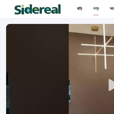
বাড়ি
পণ্য
আমা