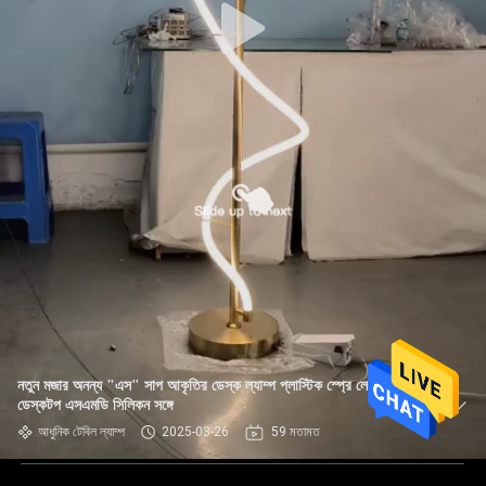
নতুন মজার অনন্য "এস" সাপ আকৃতির ডেস্ক ল্যাম্প প্লাস্টিক স্প্রে লোহা ফ্রেম
ডেস্কটপ এসএমডি সিলিকন সঙ্গে
আধুনিক টেবিল ল্যাম্প
2025-03-26
59 মতামত