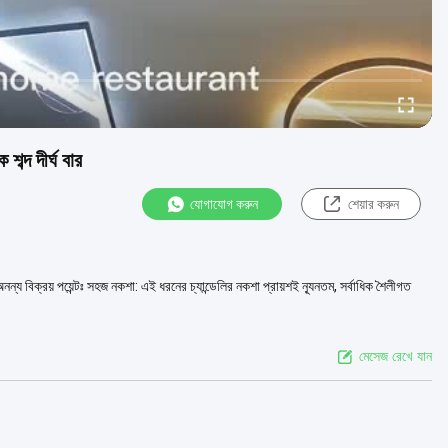
্দ দীর্ঘ বার
যোগাযোগ করুন
শেয়ার করুন
ন্য বিক্রয় পয়েন্টঃ সহজ নকশা: এই ধরনের চ্যান্ডেলির নকশা প্রায়শই ন্যূনতম, সর্বাধিক শৈলীগত
মেসেজ রেখে যান