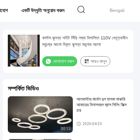
াযোগ
একটি উদ্ধৃতি অনুরোধ করুন
Bengali
কাস্টম ঝুলন্ত লাইট সিঁড়ি লম্বা বিলাসিতা 110V নেতৃত্বাধীন
মধুচক্র আলো বিকৃত ঝুলন্ত মডুলার আলো
যোগাযোগ করুন
আরও জানুন
সম্পর্কিত ভিডিও
আলবাস্টার মার্বেল দুল হালকা মাঝারি
আকারের বিলাসবহুল ব্রাস সিলিং ফিক্স
চার
বড় চ্যান্ডেলিয়ার
2026-04-23
00:13