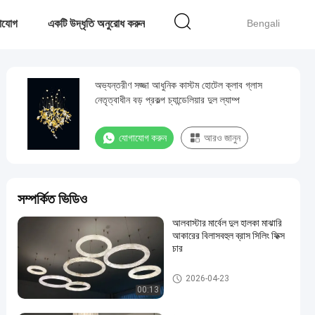
াযোগ
একটি উদ্ধৃতি অনুরোধ করুন
Bengali
অভ্যন্তরীণ সজ্জা আধুনিক কাস্টম হোটেল ক্লাব গ্লাস
নেতৃত্বাধীন বড় প্রকল্প চ্যান্ডেলিয়ার দুল ল্যাম্প
যোগাযোগ করুন
আরও জানুন
সম্পর্কিত ভিডিও
আলবাস্টার মার্বেল দুল হালকা মাঝারি
আকারের বিলাসবহুল ব্রাস সিলিং ফিক্স
চার
বড় চ্যান্ডেলিয়ার
2026-04-23
00:13