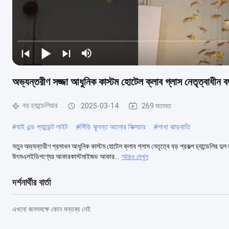
অভ্যন্তরীণ সজ্জা আধুনিক কাস্টম হোটেল ক্লাব গ্লাস নেতৃত্বাধীন বড় প্
বড় চ্যান্ডেলিয়ার
2025-03-14
269 মতামত
#
হাই এন্ড প্যান্ডেন্ট লাইট
#
সিঁড়ি ঝুলন্ত আলোর ফিক্সচার
#
শাখা ঝাড়বাতি
নতুন অভ্যন্তরীণ প্রসাধন আধুনিক কাস্টম হোটেল ক্লাব গ্লাস নেতৃত্বে বড় প্রকল্প চ্যান্ডেলির
উৎসএলইডিপণ্যের আকারকাস্টমাইজড আকার...
আরও দেখুন
দর্শনার্থীর বার্তা
এখনো জনসমক্ষে কোন মন্তব্য নেই