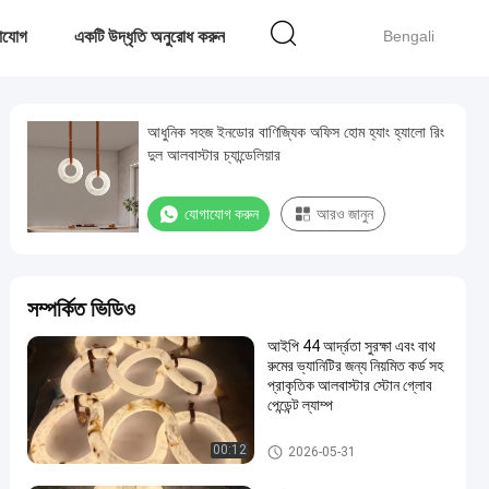
াযোগ
একটি উদ্ধৃতি অনুরোধ করুন
Bengali
আধুনিক সহজ ইনডোর বাণিজ্যিক অফিস হোম হ্যাং হ্যালো রিং
দুল আলবাস্টার চ্যান্ডেলিয়ার
যোগাযোগ করুন
আরও জানুন
সম্পর্কিত ভিডিও
আইপি 44 আর্দ্রতা সুরক্ষা এবং বাথ
রুমের ভ্যানিটির জন্য নিয়মিত কর্ড সহ
প্রাকৃতিক আলবাস্টার স্টোন গ্লোব
পেন্ডেন্ট ল্যাম্প
দুল চ্যান্ডেলাইয়ার লাইট
00:12
2026-05-31