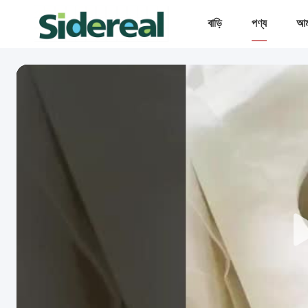
বাড়ি
পণ্য
আমা