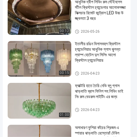
আধুনিক দ্বীপ লিভিং রুম স্টেইনলেস
স্টীল ক্রিস্টাল চ্যান্ডেলার আলোকসজ্জা
ফিক্সচার রিমোট কন্ট্রোল LED উচ্চ উ
জ্জ্বলতা 3 বছর
আধুনিক দুল আলো
00:12
2026-05-26
ইতালীয় রঙিন বিলাসবহুল ক্রিস্টাল
চ্যান্ডেলিয়ার আধুনিক গ্লাস ঝুলন্ত
ল্যাম্প হোটেল দুল সিলিং আলো
ক্রিস্টাল চ্যান্ডেলিয়ার
আধুনিক দুল আলো
00:15
2026-04-23
ফ্যাক্টরি হাতে তৈরি নেভি ব্লু গ্লাস
ঝাড়বাতি ব্রাস ফিনিশ সহ লিভিং ডাই
নিং রুম বেডরুম লাইটিং এর জন্য
আধুনিক দুল আলো
2026-04-23
01:00
অসাধারণ ফুশিয়া কাঁচের প্রিজম এ
ম্পায়ার ঝাড়বাতি রেস্তোরাঁ টেবিল