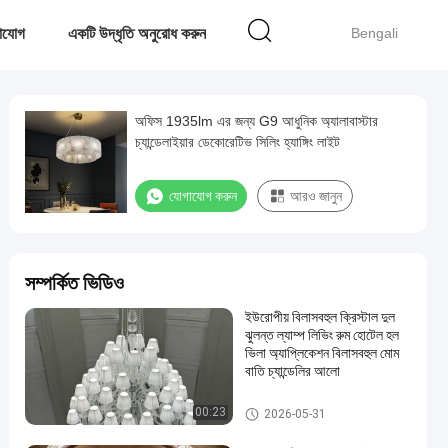
াযোগ
একটি উদ্ধৃতি অনুরোধ করুন
Bengali
অফিস 1935lm এর জন্য G9 আধুনিক অ্যালাবাস্টার
চ্যান্ডেলাইয়ার ডেকোরেটিভ সিলিং হ্যাঙ্গিং লাইট
যোগাযোগ করুন
আরও জানুন
সম্পর্কিত ভিডিও
ইউরোপীয় বিলাসবহুল ক্রিস্টাল দুল
ঝুলন্ত ল্যাম্প লিভিং রুম হোটেল হল
ভিলা অ্যাপ্লিকেশন বিলাসবহুল মোম
বাতি চ্যান্ডেলির আলো
আধুনিক দুল আলো
00:23
2026-05-31