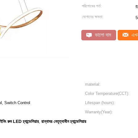
পরিশোধের শর্ত:
টি
যোগানের ক্ষমতা:
5
ভালো দাম
এখন
material:
Color Temperature(CCT):
l, Switch Control
Lifespan (hours):
Warranty(Year):
ইনিং রুম LED চ্যান্ডেলিয়ার
রান্নাঘর নেতৃত্বাধীন চ্যান্ডেলিয়ার
,