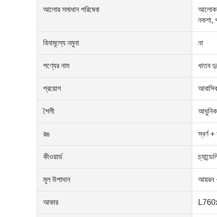
আলোর সমাধান পরিষেবা
আলোকসজ
নকশা, প
বিনামূল্যে নমুনা
না
পণ্যের নাম
ধাতব দ
প্রয়োগ
আবাসিক
শৈলী
আধুনিক
রঙ
স্বর্ণ +
কীওয়ার্ড
চ্যান্ড
মূল উপাদান
আয়রন 
আকার
L760x