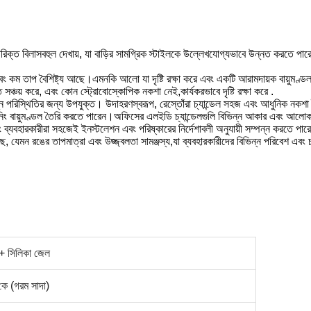
িক্ত বিলাসবহুল দেখায়, যা বাড়ির সামগ্রিক স্টাইলকে উল্লেখযোগ্যভাবে উন্নত করতে পারে।ক্
 কম তাপ বৈশিষ্ট্য আছে।এমনকি আলো যা দৃষ্টি রক্ষা করে এবং একটি আরামদায়ক বায়ুমণ্ডল
চয় করে, এবং কোন স্ট্রোবোস্কোপিক নকশা নেই,কার্যকরভাবে দৃষ্টি রক্ষা করে .
ন পরিস্থিতির জন্য উপযুক্ত। উদাহরণস্বরূপ, রেস্তোঁরা চ্যান্ডেল সহজ এবং আধুনিক নকশা শৈল
ডাইনিং বায়ুমণ্ডল তৈরি করতে পারেন।অফিসের এলইডি চ্যান্ডেলগুলি বিভিন্ন আকার এবং আলোকসজ
যবহারকারীরা সহজেই ইনস্টলেশন এবং পরিষ্কারের নির্দেশাবলী অনুযায়ী সম্পন্ন করতে পারেন,চ
ট্য রয়েছে, যেমন রঙের তাপমাত্রা এবং উজ্জ্বলতা সামঞ্জস্য,যা ব্যবহারকারীদের বিভিন্ন পরিবেশ 
+ সিলিকা জেল
ে (গরম সাদা)