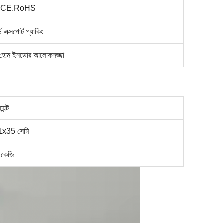
.CE.RoHS
ার্ড এক্সপোর্ট প্যাকিং
 হোম ইনডোর আলোকসজ্জা
েন্ট
x35 সেমি
 কেজি