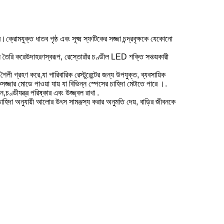
রোমযুক্ত ধাতব পৃষ্ঠ এবং সূক্ষ্ম স্ফটিকের সজ্জা চন্দ্রবৃক্ষকে যেকোনো
 তৈরি করেউদাহরণস্বরূপ, রেস্তোরাঁর চণ্ডীল LED শক্তি সঞ্চয়কারী
ী গ্রহণ করে,যা পারিবারিক রেস্টুরেন্টের জন্য উপযুক্ত, ব্যবসায়িক
্জার মোডে পাওয়া যায় যা বিভিন্ন স্পেসের চাহিদা মেটাতে পারে ।.
ণ্ডীযন্ত্র পরিষ্কার এবং উজ্জ্বল রাখা .
এবং চাহিদা অনুযায়ী আলোর উৎস সামঞ্জস্য করার অনুমতি দেয়, বাড়ির জীবনকে