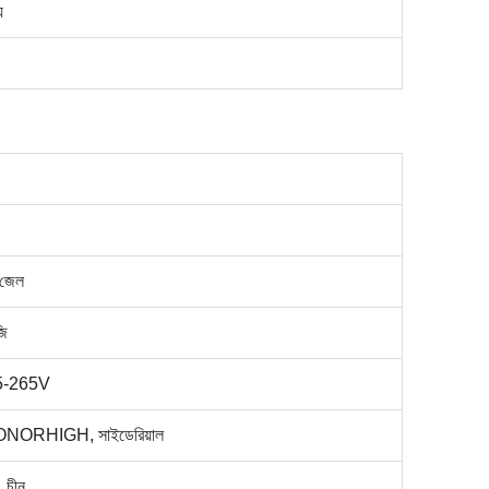
য
 জেল
জি
5-265V
NORHIGH, সাইডেরিয়াল
, চীন