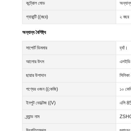
কন্ট্রোল মোড
অন্যান্
গ্যারান্টি ((বছর)
২ বছর
অন্যান্য বৈশিষ্ট্য
সাপোর্ট ডিমমার
হ্যাঁ।
আলোর উৎস
এলইডি
ছায়ার উপাদান
সিলিকা
পণ্যের ওজন ((কেজি)
১০ কে
ইনপুট ভোল্টেজ ((V)
এসি 8
ব্র্যান্ড নাম
ZSHO
উৎপত্তিস্থল
গুয়াংডং