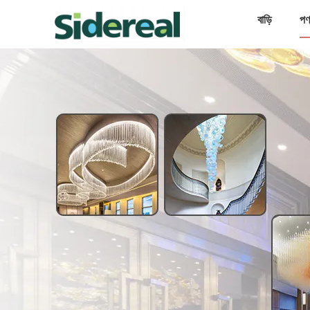
বাড়ি
পণ