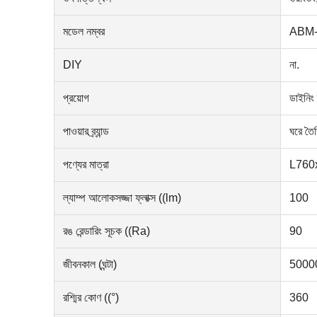
মডেল নম্বর
ABM-
DIY
না.
প্রয়োগ
ডাইনিং 
পাওয়ার ব্র্যান্ড
ঘরে তৈর
পণ্যের মাত্রা
L760x
ল্যাম্প আলোকসজ্জা ফ্লাক্স ((lm)
100
রঙ রেন্ডারিং সূচক ((Ra)
90
জীবনকাল (ঘন্টা)
5000
রশ্মির কোণ ((°)
360