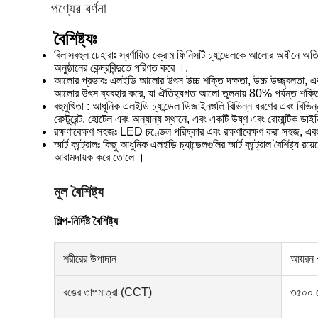
পণ্যের বর্ণনা
বৈশিষ্ট্যঃ
বিলাসবহুল চেহারাঃ স্বর্ণায়িত ক্রোম ফিনিসটি চ্যান্ডেলকে আলোর অধীনে অতির
অনুষ্ঠানের কেন্দ্রবিন্দুতে পরিণত করে ।.
আলোর প্রভাবঃ এলইডি আলোর উৎস উচ্চ শক্তি দক্ষতা, উচ্চ উজ্জ্বলতা, এবং
আলোর উৎস ব্যবহার করে, যা ঐতিহ্যগত আলো তুলনায় 80% পর্যন্ত শক্তি সঞ্
বহুমুখিতা : আধুনিক এলইডি চ্যান্ডেল ডিজাইনগুলি বিভিন্ন ধরণের এবং বিভিন্
রেস্টুরেন্ট, হোটেল এবং অন্যান্য স্থানে, এবং একটি উষ্ণ এবং রোমান্টিক 
রক্ষণাবেক্ষণ সহজঃ LED চণ্ডেল পরিষ্কার এবং রক্ষণাবেক্ষণ করা সহজ, এবং ব্
স্মার্ট কন্ট্রোলঃ কিছু আধুনিক এলইডি চ্যান্ডেলগুলির স্মার্ট কন্ট্রোল বৈশিষ্
আরামদায়ক করে তোলে ।
মূল বৈশিষ্ট্য
শিল্প-নির্দিষ্ট বৈশিষ্ট্য
শরীরের উপাদান
আয়রন 
রঙের তাপমাত্রা (CCT)
৩৫০০ ক