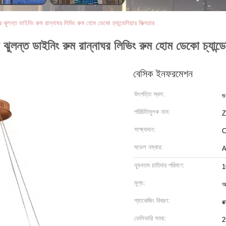
য়ার ঝুলন্ত ডাইনিং রুম রান্নাঘর লিভিং রুম হোম ডেকো চ্যান্ডেলিয়ার ফিক্সচার
়ার ঝুলন্ত ডাইনিং রুম রান্নাঘর লিভিং রুম হোম ডেকো চ্যান্ডেল
বেসিক ইনফরমেশন
উৎপত্তি স্থল:
গু
পরিচিতিমুলক নাম:
সাক্ষ্যদান:
C
মডেল নম্বার:
A
ন্যূনতম চাহিদার পরিমাণ:
1
মূল্য:
আ
প্যাকেজিং বিবরণ:
ব
ডেলিভারি সময়:
2