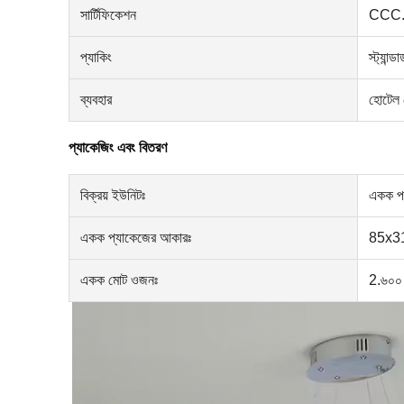
সার্টিফিকেশন
CCC
প্যাকিং
স্ট্যান্ড
ব্যবহার
হোটেল
প্যাকেজিং এবং বিতরণ
বিক্রয় ইউনিটঃ
একক পয়
একক প্যাকেজের আকারঃ
85x31
একক মোট ওজনঃ
2.৬০০