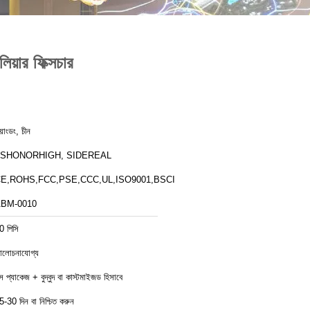
িয়ার ফিক্সচার
য়াংডং, চীন
ZSHONORHIGH, SIDEREAL
E,ROHS,FCC,PSE,CCC,UL,ISO9001,BSCI
BM-0010
0 পিসি
লোচনাযোগ্য
ক্স প্যাকেজ + বুদ্বুদ বা কাস্টমাইজড হিসাবে
5-30 দিন বা নিশ্চিত করুন