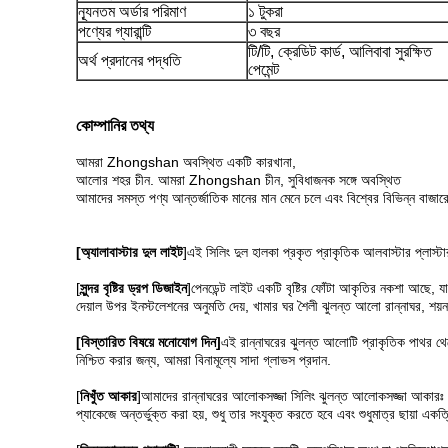
ন্যূনতম অর্ডার পরিমাণ
১ টুকরা
পণ্যের গ্যারান্টি
৩ বছর
টি/টি, ক্রেডিট কার্ড, আলিবাবা সুরক্ষিত
অর্থ প্রদানের পদ্ধতি
পেমেন্ট
কোম্পানির তথ্য
আমরা Zhongshan অবস্থিত একটি কারখানা,
আলোর শহর চীন. আমরা Zhongshan চীন, সুবিধাজনক সঙ্গে অবস্থিত
আমাদের সমস্ত পণ্য আন্তর্জাতিক মানের মান মেনে চলে এবং বিশ্বের বিভিন্ন বাজা
[অ্যালাবাস্টার দুল লাইট
]এই সিলিং দুল হালকা প্রকৃত প্রাকৃতিক আলবাস্টার প্লাস্টার
[
সুন্দর বৃষ্টির ড্রপ ডিজাইন
]পেনডেন্ট লাইট একটি বৃষ্টির ফোঁটা আকৃতির নকশা আছে,
দেয়াল উপর ইনস্টলেশনের অনুমতি দেয়, খামার ঘর শৈলী ঝুলন্ত আলো রান্নাঘর, শয়
[বিস্তারিত বিষয়ে মনোযোগ দিন]
এই রান্নাঘরের ঝুলন্ত আলোটি প্রাকৃতিক পাথর থেকে
নিশ্চিত করার জন্য, আমরা বিনামূল্যে সাদা গ্লাভস প্রদান.
[
নিখুঁত আকার
]আমাদের রান্নাঘরের আলোকসজ্জা সিলিং ঝুলন্ত আলোকসজ্জা আকারঃ গ্লা
প্যাকেজে অন্তর্ভুক্ত করা হয়, শুধু তার সংযুক্ত করতে হবে এবং শুধুমাত্র ছায়