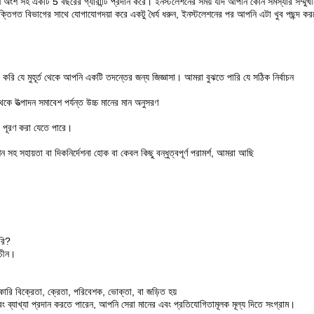
থাপন অংশ সহ একটি 5 বছরের গ্যারান্টি প্রদান করে। ইনস্টলেশনের সময় যদি আপনি কোন সমস্যার 
্তিগত বিভাগের সাথে যোগাযোগদয়া করে একটু ধৈর্য ধরুন, ইনস্টলেশনের পর আপনি এটা খুব পছন্দ কর
টা করি যে মুহূর্ত থেকে আপনি একটি তদন্তের জন্য জিজ্ঞাসা। আমরা বুঝতে পারি যে সঠিক নির্বাচন
ে উত্পাদন সমাবেশ পর্যন্ত উচ্চ মানের মান অনুসরণ
ূপে পূরণ করা যেতে পারে।
সহ সহায়তা বা দিকনির্দেশনা হোক বা কেবল কিছু বন্ধুত্বপূর্ণ পরামর্শ, আমরা আছি
রি?
 চীন।
ি বিক্রেতা, ক্রেতা, পরিবেশক, ভোক্তা, বা জড়িত হয়
বং ব্যাখ্যা প্রদান করতে পারেন, আপনি সেরা মানের এবং প্রতিযোগিতামূলক মূল্য দিতে সংগ্রাম।