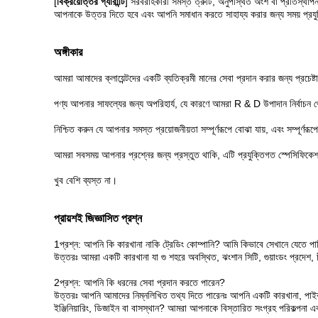
[
বিক্রয়োত্তর গ্যারান্টি
] সরবরাহকারী সমস্ত ত্রুটি, অনুপস্থিত অংশ বা প্রতিস্
আপনাকে উত্তর দিতে হবে এবং আপনি সমাধান করতে সাহায্য করার জন্য সময় প্রযুক
অঙ্গীকার
আমরা আমাদের ক্লায়েন্টদের একটি ব্যতিক্রমী মানের সেবা প্রদান করার জন্য প্রচেষ্
পণ্য আপনার সাফল্যের জন্য অপরিহার্য, যে কারণে আমরা R & D উপাদান নির্বাচন থেক
নিশ্চিত করুন যে আপনার সমস্ত প্রয়োজনীয়তা সম্পূর্ণরূপে বোঝা যায়, এবং সম্পূর্ণর
আমরা সবসময় আপনার প্রশ্নের জন্য প্রস্তুত থাকি, এটি প্রযুক্তিগত স্পেসিফিকেশন 
খুব বেশি ব্যস্ত না।
প্রায়শই জিজ্ঞাসিত প্রশ্ন
1প্রশ্ন: আপনি কি কারখানা নাকি ট্রেডিং কোম্পানি? আমি কিভাবে সেখানে যেতে পা
উত্তরঃ আমরা একটি কারখানা যা গু শহরে অবস্থিত, ঝংশান সিটি, গুয়াংডং প্রদেশ,
2প্রশ্ন: আপনি কি ধরনের সেবা প্রদান করতে পারেন?
উত্তরঃ আপনি আমাদের নিম্নলিখিত তথ্য দিতে পারেনঃ আপনি একটি কারখানা, পাইকার
ইঞ্জিনিয়ারিং, ডিজাইন বা বাসস্থান? আমরা আপনাকে বিস্তারিত সংগ্রহ পরিকল্পনা এ