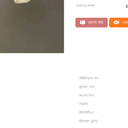
যোগানের ক্ষমতা:
5
ভালো দাম
এখন
পরিচিতিমুলক নাম:
কন্ট্রোল মোড:
আলোর উৎস:
ভোল্টেজ:
পিসি/সিটিএন:
জীবনকাল (ঘন্টা):