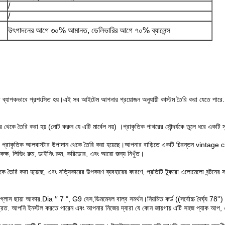
/
/
উৎপাদনের আগে ৩০% আমানত, ডেলিভারির আগে ৭০% ব্যালেন্স
রে ব্যাপকভাবে প্রশংসিত হয়।এই সব আইটেম আপনার প্রয়োজন অনুযায়ী কাস্টম তৈরি করা যেতে পারে.
 থেকে তৈরি করা হয় (নোট করুন যে এটি মার্বেল নয়) ।প্রাকৃতিক পাথরের সৌন্দর্যকে তুলে ধরে একটি সূক
 যা প্রাকৃতিক আলবাস্টার উপাদান থেকে তৈরি করা হয়েছে।আপনার বাড়িতে একটি চিরন্তন vintage
নকক্ষ, লিভিং রুম, ডাইনিং রুম, করিডোর, এবং আরো জন্য নিখুঁত।
 তৈরি করা হয়েছে, এবং সত্যিকারের উপকরণ ব্যবহারের কারণে, প্রতিটি টুকরো এলোমেলো বন্টনের সাথে এ
স ছায়া আকার.Dia ′′ 7 ", G9 বেস,ডিমমেবল বাল্ব সমর্থন।নিয়মিত কর্ড ((সর্বোচ্চ দৈর্ঘ্য 78'') 
া একত্রিত. আপনি ইনস্টল করতে পারেন এবং আপনার নিজের দ্বারা যে কোন জায়গায় এটি সহজ প্যাক আপ,