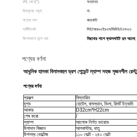
রশ্মি কোণ(°):
অন্যান্য
বিনামূল্যে নমুনা:
না.
পণ্যের নাম:
ঝাড়বাতি
সার্টিফিকেট:
সিই/আরওএইচএস/ভিডিই//এসএএ
বিশেষভাবে তুলে ধরা:
বিছানার পাশে ক্যালসাইট দুল আলো
পণ্যের বর্ণনা
আধুনিক হালকা বিলাসবহুল ড্রপ পেন্ডেন্ট ল্যাম্প সহজ সৃজনশীল রেস্টুরে
পণ্যের বর্ণনা
প্রকল্প
বিস্তারিত
দৃশ্য
হোটেল, বাসস্থান, ভিলা, রিসর্ট ইত্যাদি
আকার
D32cm*H22cm
শেষ করো
/
ল্যাম্প
আলোক নির্গত ডায়োড
উপাদান বিজ্ঞান
আলবাস্টার, ধাতু
উপলব্ধ ভোল্টেজ
১১০ ভোল্ট - ২৪০ ভোল্ট