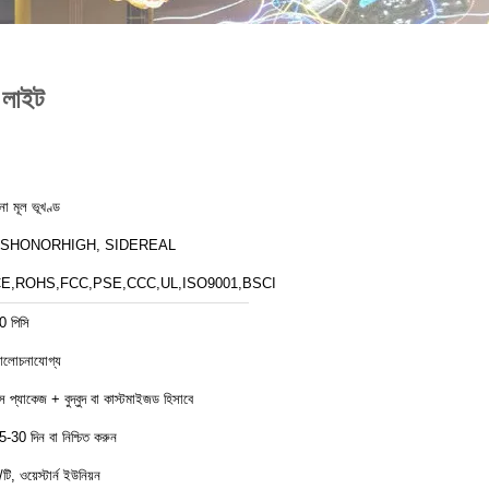
ট লাইট
ীনা মূল ভূখণ্ড
ZSHONORHIGH, SIDEREAL
E,ROHS,FCC,PSE,CCC,UL,ISO9001,BSCI
0 পিসি
লোচনাযোগ্য
ক্স প্যাকেজ + বুদ্বুদ বা কাস্টমাইজড হিসাবে
5-30 দিন বা নিশ্চিত করুন
/টি, ওয়েস্টার্ন ইউনিয়ন