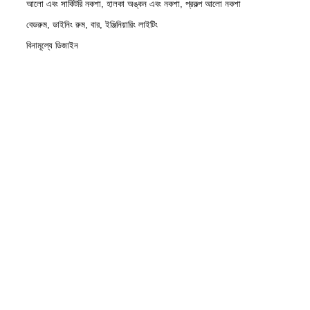
আলো এবং সার্কিটরি নকশা, হালকা অঙ্কন এবং নকশা, প্রকল্প আলো নকশা
বেডরুম, ডাইনিং রুম, বার, ইঞ্জিনিয়ারিং লাইটিং
বিনামূল্যে ডিজাইন