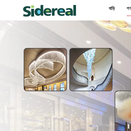
বাড়ি
পণ