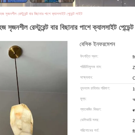
হজ সৃজনশীল রেস্টুরেন্ট বার বিছানার পাশে ক্যালসাইট পেন্ডেন্ট লাইট
জ সৃজনশীল রেস্টুরেন্ট বার বিছানার পাশে ক্যালসাইট পেন্ডেন্
বেসিক ইনফরমেশন
উৎপত্তি স্থল:
চ
পরিচিতিমুলক নাম:
সাক্ষ্যদান:
C
ন্যূনতম চাহিদার পরিমাণ:
1
মূল্য:
আ
প্যাকেজিং বিবরণ:
ব
ডেলিভারি সময়:
2
পরিশোধের শর্ত:
টি