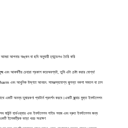
 আমরা আপনার অঙ্কন বা ছবি অনুযায়ী চ্যান্ডেলও তৈরি করি
্ষ্ম এবং আকর্ষণীয় চেহারা প্রকাশ করেঅবশ্যই, তুমি এটা চেষ্টা করার যোগ্য!
 charm এবং আধুনিক উষ্ণতা আনয়ন. সামঞ্জস্যযোগ্য ঝুলন্ত নকশা সমতল বা ঢাল
কটি অনন্য তুষারকণা প্যাটার্ন প্রদর্শন করবে।একটি স্ক্র্যাচ মুক্ত ইনস্টলেশন
সব মাউন্ট হার্ডওয়্যার এবং ইনস্টলেশন গাইড সহজ এবং দ্রুত ইনস্টলেশন জন্য
 একটি ইলেকট্রিক ভাড়া খরচ সংরক্ষণ