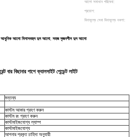
আলো সমাধান পরিষেবা:
প্রয়োগ:
বিনামূল্যে সেবা বিনামূল্যে নকশা:
আধুনিক আলো বিলাসবহুল দুল আলো
সহজ সৃজনশীল দুল আলো
,
,
ন্ট বার বিছানার পাশে ক্যালসাইট পেন্ডেন্ট লাইট
মন্তব্য
কাস্টম আকার গ্রহণ করুন
কাস্টম রং গ্রহণ করুন
কাস্টমাইজযোগ্য ল্যাম্প
কাস্টমাইজযোগ্য
আপনার প্রকৃত চাহিদা অনুযায়ী