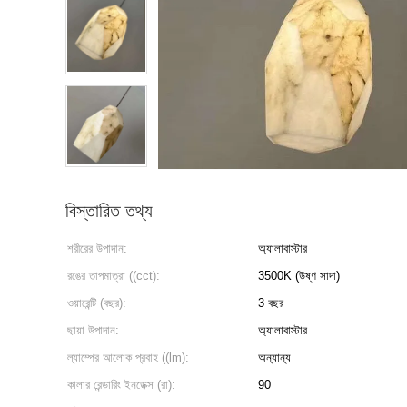
বিস্তারিত তথ্য
শরীরের উপাদান:
অ্যালাবাস্টার
রঙের তাপমাত্রা ((cct):
3500K (উষ্ণ সাদা)
ওয়ারেন্টি (বছর):
3 বছর
ছায়া উপাদান:
অ্যালাবাস্টার
ল্যাম্পের আলোক প্রবাহ ((lm):
অন্যান্য
কালার রেন্ডারিং ইনডেক্স (রা):
90