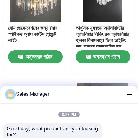
কারখানা পরিদর্শন
হোম ডেকোরেশনের জন্য রঙিন
আধুনিক ন্যূনতম অ্যালাবাস্টার
স্পাইকড গ্লাস কাস্টম পেন্ডেন্ট
ল্যান্ডলিয়ার লিভিং রুম ল্যান্ডলিয়ার
গুণমান নিয়ন্ত্রণ
লাইট
হালকা বিলাসবহুল ভিলা ডাইনিং
রুম বেডরুম আলংকারিক দুল
ল্যাম্প
অনুসন্ধান পাঠান
অনুসন্ধান পাঠান
আমাদের সাথে যোগাযোগ
একটি উদ্ধৃতি অনুরোধ করুন
Sales Manager
দুল চ্যান্ডেলাইয়ার লাইট
কাস্টম চ্যান্ডেলিয়ার
8:27 PM
Good day, what product are you looking 
কাস্টম দুল লাইট
for?
আধুনিক রেট্রো স্টাইল এবং
Customization Luxury