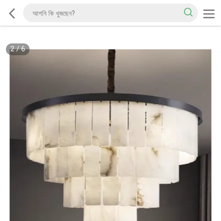
2
/
6