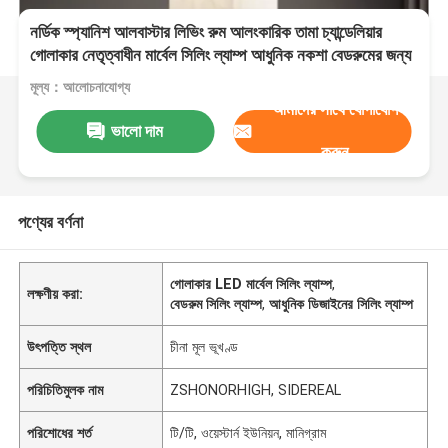
নর্ডিক স্প্যানিশ আলবাস্টার লিভিং রুম আলংকারিক তামা চ্যান্ডেলিয়ার
গোলাকার নেতৃত্বাধীন মার্বেল সিলিং ল্যাম্প আধুনিক নকশা বেডরুমের জন্য
মূল্য：আলোচনাযোগ্য
আমাদের সাথে যোগাযোগ
ভালো দাম
করুন
পণ্যের বর্ণনা
গোলাকার LED মার্বেল সিলিং ল্যাম্প
,
লক্ষণীয় করা:
বেডরুম সিলিং ল্যাম্প
,
আধুনিক ডিজাইনের সিলিং ল্যাম্প
উৎপত্তি স্থল
চীনা মূল ভূখণ্ড
পরিচিতিমুলক নাম
ZSHONORHIGH, SIDEREAL
পরিশোধের শর্ত
টি/টি, ওয়েস্টার্ন ইউনিয়ন, মানিগ্রাম