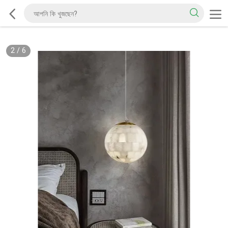
2
/
6