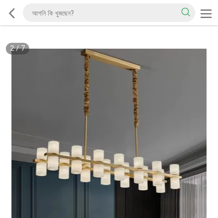
2
/
7