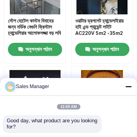
কারখানা পরিদর্শন
স্টেপ হোটেল কাস্টম বিবাহের
ওয়াটার ড্রপলেট চ্যান্ডেলাইয়ার
জন্য নর্ডিক বেগুনি ক্রিস্টাল
হাই এন্ড প্যান্ডেন্ট লাইট
চ্যান্ডেলিয়ার আলোকসজ্জা বড় লবি
AC220V 5m2 -35m2
গুণমান নিয়ন্ত্রণ
অনুসন্ধান পাঠান
অনুসন্ধান পাঠান
আমাদের সাথে যোগাযোগ
একটি উদ্ধৃতি অনুরোধ করুন
Sales Manager
দুল চ্যান্ডেলাইয়ার লাইট
11:05 AM
কাস্টম চ্যান্ডেলিয়ার
Good day, what product are you looking 
for?
সাদা আলবাস্টার ঝুলন্ত আলো
লাক্সারি গোল্ডেন লিফ ক্রিস্টাল
কাস্টম দুল লাইট
ফিক্সচার
ঝাড়বাতি - ৫-স্টার হোটেল লবির