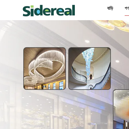
বাড়ি
পণ