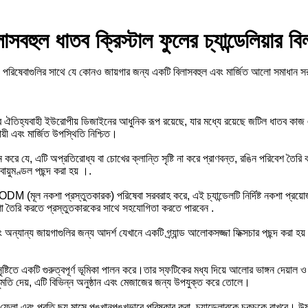
ুল ধাতব ক্রিস্টাল ফুলের চ্যান্ডেলিয়ার বিল
পরিষেবাগুলির সাথে যে কোনও জায়গার জন্য একটি বিলাসবহুল এবং মার্জিত আলো সমাধান সর
়ারে ঐতিহ্যবাহী ইউরোপীয় ডিজাইনের আধুনিক রূপ রয়েছে, যার মধ্যে রয়েছে জটিল ধাতব ক
়ী এবং মার্জিত উপস্থিতি নিশ্চিত।
 করে যে, এটি অপ্রতিরোধ্য বা চোখের ক্লান্তি সৃষ্টি না করে প্রাণবন্ত, রঙিন পরিবেশ তৈর
য়ুমণ্ডল পছন্দ করা হয় ।.
 (মূল নকশা প্রস্তুতকারক) পরিষেবা সরবরাহ করে, এই চ্যান্ডেলটি নির্দিষ্ট নকশা প্রয়োজনী
কশা তৈরি করতে প্রস্তুতকারকের সাথে সহযোগিতা করতে পারবেন .
 অন্যান্য জায়গাগুলির জন্য আদর্শ যেখানে একটি গ্র্যান্ড আলোকসজ্জা ফিক্সচার পছন্দ করা হয
সৃষ্টিতে একটি গুরুত্বপূর্ণ ভূমিকা পালন করে।তার স্ফটিকের মধ্য দিয়ে আলোর ভাঙ্গন দেয়াল 
নুমতি দেয়, এটি বিভিন্ন অনুষ্ঠান এবং মেজাজের জন্য উপযুক্ত করে তোলে।
ে ফেলা এবং প্রতি ছয় মাসে পুঙ্খানুপুঙ্খভাবে পরিষ্কার করা, চ্যান্ডেলারকে চকচকে রাখবে। উষ