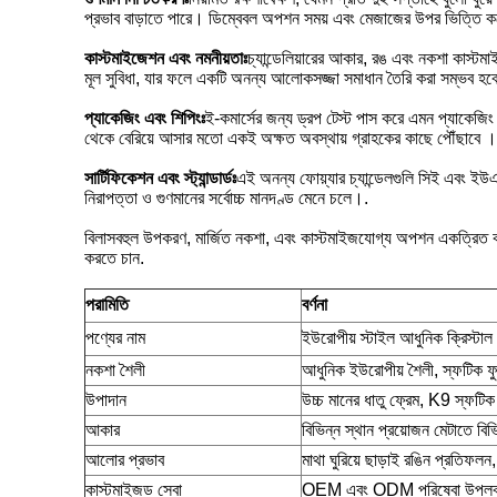
প্রভাব বাড়াতে পারে। ডিম্বেবল অপশন সময় এবং মেজাজের উপর ভিত্তি কর
কাস্টমাইজেশন এবং নমনীয়তাঃ
চ্যান্ডেলিয়ারের আকার, রঙ এবং নকশা কাস্টম
মূল সুবিধা, যার ফলে একটি অনন্য আলোকসজ্জা সমাধান তৈরি করা সম্ভব হবে 
প্যাকেজিং এবং শিপিংঃ
ই-কমার্সের জন্য ড্রপ টেস্ট পাস করে এমন প্যাকেজিং দ
থেকে বেরিয়ে আসার মতো একই অক্ষত অবস্থায় গ্রাহকের কাছে পৌঁছাবে ।
সার্টিফিকেশন এবং স্ট্যান্ডার্ডঃ
এই অনন্য ফোয়্যার চ্যান্ডেলগুলি সিই এবং ইউএ
নিরাপত্তা ও গুণমানের সর্বোচ্চ মানদণ্ড মেনে চলে।.
বিলাসবহুল উপকরণ, মার্জিত নকশা, এবং কাস্টমাইজযোগ্য অপশন একত্রিত করে,ইউ
করতে চান.
পরামিতি
বর্ণনা
পণ্যের নাম
ইউরোপীয় স্টাইল আধুনিক ক্রিস্টাল ফু
নকশা শৈলী
আধুনিক ইউরোপীয় শৈলী, স্ফটিক ফ
উপাদান
উচ্চ মানের ধাতু ফ্রেম, K9 স্ফটিক
আকার
বিভিন্ন স্থান প্রয়োজন মেটাতে ব
আলোর প্রভাব
মাথা ঘুরিয়ে ছাড়াই রঙিন প্রতিফ
কাস্টমাইজড সেবা
OEM এবং ODM পরিষেবা উপলব্ধ,