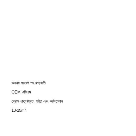
অনন্য প্রবেশ পথ ঝাড়বাতি
OEM ওডিএম
ক্রোম ধাতুপট্টাবৃত, মরিচা এবং অক্সিডেশন
10-15m²