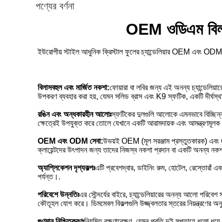
পণ্যের বর্ণনা
OEM ওডিএম বিলাসবহ
ইউরোপীয় স্টাইল আধুনিক ক্রিস্টাল ফুলের চ্যান্ডেলিয়ার OEM এবং ODM 
বিলাসবহুল এবং মার্জিত নকশা:
ফোয়ারা বা লবির জন্য এই অনন্য চ্যান্ডেলিয
উপকরণ ব্যবহার করা হয়, যেমন সলিড ব্রাস এবং K9 স্ফটিক, একটি দীর্ঘস্থায
রঙিন এবং অন্ধকারহীন আলোঃ
স্ফটিকের দুলগুলি আলোকে এমনভাবে বিচ্ছিন্ন
ক্ষেত্রেই উপযুক্ত করে তোলে যেখানে একটি আরামদায়ক এবং আমন্ত্রণমূলক বা
OEM এবং ODM সেবা:
উভয়ই OEM (মূল সরঞ্জাম প্রস্তুতকারক) এবং ODM
ক্লায়েন্টদের উৎপাদন জন্য তাদের নিজস্ব নকশা প্রদান বা একটি অনন্য ন
অ্যাপ্লিকেশন দৃশ্যকল্পঃ
এটি প্রবেশদ্বার, ডাইনিং রুম, হোটেল, রেস্তোরাঁ এবং
পর্যন্ত।.
পরিবেশে উন্নতিঃ
এর সৌন্দর্যের বাইরে, চ্যান্ডেলিয়ারের অনন্য আলো পরিবেশ 
কৌতূহল যোগ করে। ডিমমেবল বিকল্পগুলি উজ্জ্বলতার স্তরের নিয়ন্ত্রণের অ
গুণমান নিশ্চিতকরণঃ
নিয়মিত রক্ষণাবেক্ষণ, যেমন প্রতি দুই সপ্তাহে ধুলো ধুয়