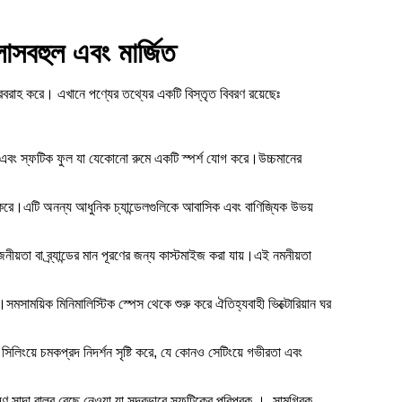
াসবহুল এবং মার্জিত
বরাহ করে। এখানে পণ্যের তথ্যের একটি বিস্তৃত বিবরণ রয়েছেঃ
াজ এবং স্ফটিক ফুল যা যেকোনো রুমে একটি স্পর্শ যোগ করে।উচ্চমানের
ি করে।এটি অনন্য আধুনিক চ্যান্ডেলগুলিকে আবাসিক এবং বাণিজ্যিক উভয়
য়তা বা ব্র্যান্ডের মান পূরণের জন্য কাস্টমাইজ করা যায়।এই নমনীয়তা
়।সমসাময়িক মিনিমালিস্টিক স্পেস থেকে শুরু করে ঐতিহ্যবাহী ভিক্টোরিয়ান ঘর
ও সিলিংয়ে চমকপ্রদ নিদর্শন সৃষ্টি করে, যে কোনও সেটিংয়ে গভীরতা এবং
্ণ সাদা বাল্ব বেছে নেওয়া,যা সুন্দরভাবে স্ফটিকের পরিপূরক ।, সামগ্রিক