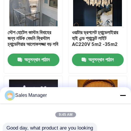
কারখানা পরিদর্শন
স্টেপ হোটেল কাস্টম বিবাহের
ওয়াটার ড্রপলেট চ্যান্ডেলাইয়ার
গুণমান নিয়ন্ত্রণ
জন্য নর্ডিক বেগুনি ক্রিস্টাল
হাই এন্ড প্যান্ডেন্ট লাইট
চ্যান্ডেলিয়ার আলোকসজ্জা বড় লবি
AC220V 5m2 -35m2
আমাদের সাথে যোগাযোগ
অনুসন্ধান পাঠান
অনুসন্ধান পাঠান
একটি উদ্ধৃতি অনুরোধ করুন
দুল চ্যান্ডেলাইয়ার লাইট
Sales Manager
কাস্টম চ্যান্ডেলিয়ার
9:45 AM
কাস্টম দুল লাইট
Good day, what product are you looking 