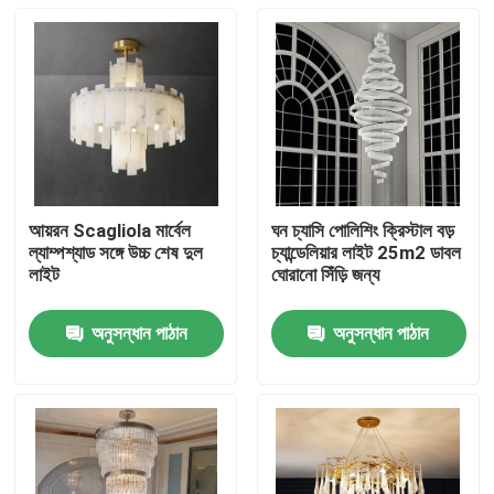
আয়রন Scagliola মার্বেল
ঘন চ্যাসি পোলিশিং ক্রিস্টাল বড়
ল্যাম্পশ্যাড সঙ্গে উচ্চ শেষ দুল
চ্যান্ডেলিয়ার লাইট 25m2 ডাবল
লাইট
ঘোরানো সিঁড়ি জন্য
অনুসন্ধান পাঠান
অনুসন্ধান পাঠান
বাড়ি
পণ্য
আমাদের সম্বন্ধে