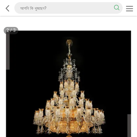
2
/
3