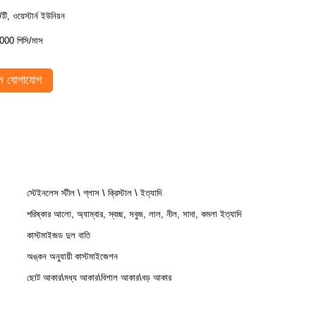
/টি, ওয়েস্টার্ন ইউনিয়ন
000 পিসি/মাস
 যোগাযোগ
স্টেইনলেস স্টীল \ গ্লাস \ ক্রিস্টাল \ ইত্যাদি
পরিষ্কার আলো, অ্যাম্বার, স্বচ্ছ, সবুজ, লাল, নীল, সাদা, কমলা ইত্যাদি
কাস্টমাইজড দুল বাতি
অঙ্কন অনুযায়ী কাস্টমাইজেশন
ছোট আকার\মধ্য আকার\বিশাল আকার\বড় আকার