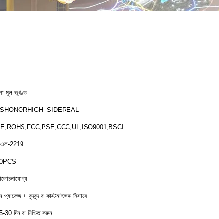
ীনা মূল ভূখণ্ড
ZSHONORHIGH, SIDEREAL
E,ROHS,FCC,PSE,CCC,UL,ISO9001,BSCI
িএল-2219
10PCS
লোচনাযোগ্য
ক্স প্যাকেজ + বুদ্বুদ বা কাস্টমাইজড হিসাবে
5-30 দিন বা নিশ্চিত করুন