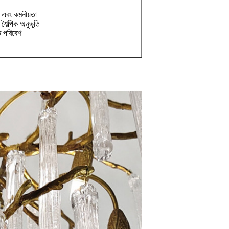
া এবং কমনীয়তা
 শৈল্পিক অনুভূতি
ত পরিবেশ