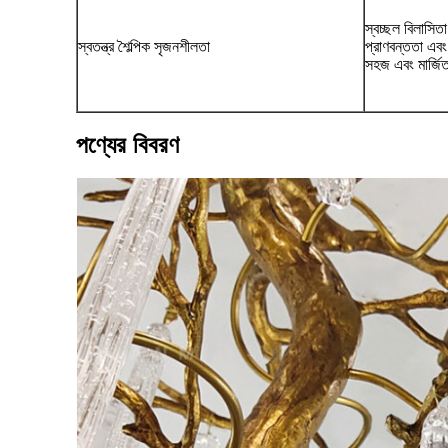
স্বচ্ছল বিলাসিত
স্বতন্ত্র শৈল্পিক সৃজনশীলতা
প্রাণবন্ততা এবং
সহজ এবং মার্জি
পণ্যের বিবরণ