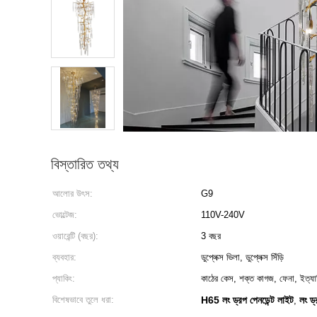
বিস্তারিত তথ্য
আলোর উৎস:
G9
ভোল্টেজ:
110V-240V
ওয়ারেন্টি (বছর):
3 বছর
ব্যবহার:
ডুপ্লেক্স ভিলা, ডুপ্লেক্স সিঁড়ি
প্যাকিং:
কাঠের কেস, শক্ত কাগজ, ফেনা, ইত্যা
বিশেষভাবে তুলে ধরা:
H65 লং ড্রপ পেনডেন্ট লাইট
লং ড্
,