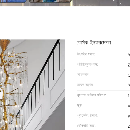
বেসিক ইনফরমেশন
উৎপত্তি স্থল:
চ
পরিচিতিমুলক নাম:
সাক্ষ্যদান:
C
মডেল নম্বার:
স
ন্যূনতম চাহিদার পরিমাণ:
মূল্য:
আ
প্যাকেজিং বিবরণ:
ব
ডেলিভারি সময়:
2