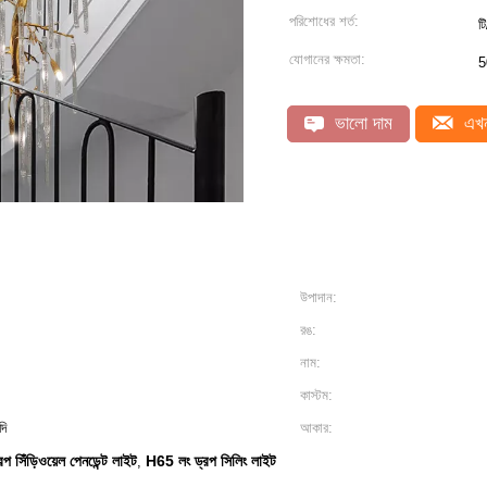
পরিশোধের শর্ত:
টি
যোগানের ক্ষমতা:
5
ভালো দাম
এখন
উপাদান:
রঙ:
নাম:
কাস্টম:
দি
আকার:
রপ সিঁড়িওয়েল পেনডেন্ট লাইট
H65 লং ড্রপ সিলিং লাইট
,