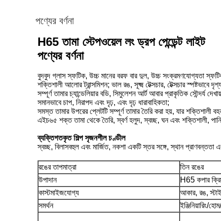
পণ্যের বর্ণনা
H65 তামা স্টেপওয়েল লং ড্রপ পেন্ডেন্ট লাইট
পণ্যের বর্ণনা
বুদবুদ গ্লাস স্ফটিক, উচ্চ মানের বরফ বার দুল, উচ্চ সংক্রমণযোগ্যতা স্ফটিক
শক্তিশালী আলোর ট্রান্সমিশন; ভাল রঙ, সূক্ষ্ম টেক্সচার, টেক্সচার স্পষ্টভাবে দৃ
সম্পূর্ণ তামার চ্যান্ডেলিয়ার বডি, সিমুলেশন আর্ট আবার প্রাকৃতিক সৌন্দর্য দেখ
সমানভাবে চাপ, নিরাপদ এবং দৃঢ়, এবং দৃঢ় ধারাবাহিকতা;
সমস্ত তামার উপরের প্লেটটি সম্পূর্ণ তামার তৈরি করা হয়, যার শক্তিশালী বহন 
এইচ৬৫ শক্ত তামা থেকে তৈরি, স্বর্ণ হলুদ, স্বচ্ছ, ঘন এবং শক্তিশালী, পানির 
ব্যক্তিগতকৃত শিল্প সৃজনশীল চণ্ডীল
স্বচ্ছ, বিলাসবহুল এবং মার্জিত, নকশা একটি স্তর সঙ্গে, স্থান প্রাণবন্ততা 
রঙের তাপমাত্রা
তিন রঙের
উপাদান
H65 কপার ক্রিস
কাস্টমাইজযোগ্য
আকার, রঙ, স্টা
সমর্থন
ইঞ্জিনিয়ারিং/হ