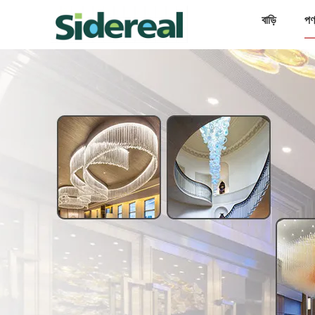
বাড়ি
পণ